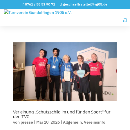
0761 / 58 53 90 71
geschaeftsstelle@tvg05.de
Verleihung „Schutzschild im und für den Sport“ für
den TVG
von
presse
|
Mai 10, 2026
|
Allgemein
,
Vereinsinfo