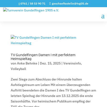
0761 / 58 53 90 71
geschaeftsstelle@tvg05.de
TV Gundelfingen Damen I mit perfektem
Heimspieltag
von
Anke Behnke
|
Dez. 15, 2025
|
Vereinsinfo
,
Volleyball
Zwei Siege zum Abschluss der Hinrunde halten
Aufstiegstraum am Leben Mit einem überzeugenden
Auftritt beendeten die Damen I des TV Gundelfingen am
letzten Spieltag der Hinrunde am 13.12.2025 die erste
Saisonhälfte. Vor heimischem Publikum empfing der
TVG die Teams der...