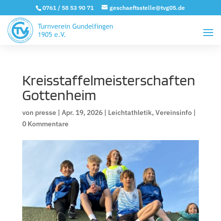
0761 / 58 53 90 71
geschaeftsstelle@tvg05.de
Kreisstaffelmeisterschaften
Gottenheim
von
presse
|
Apr. 19, 2026
|
Leichtathletik
,
Vereinsinfo
|
0 Kommentare