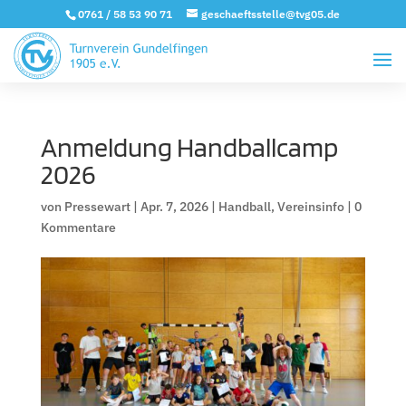
0761 / 58 53 90 71
geschaeftsstelle@tvg05.de
Anmeldung Handballcamp
2026
von
Pressewart
|
Apr. 7, 2026
|
Handball
,
Vereinsinfo
|
0
Kommentare