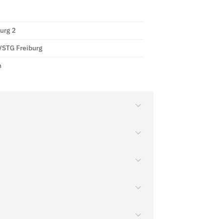
urg 2
VSTG Freiburg
h