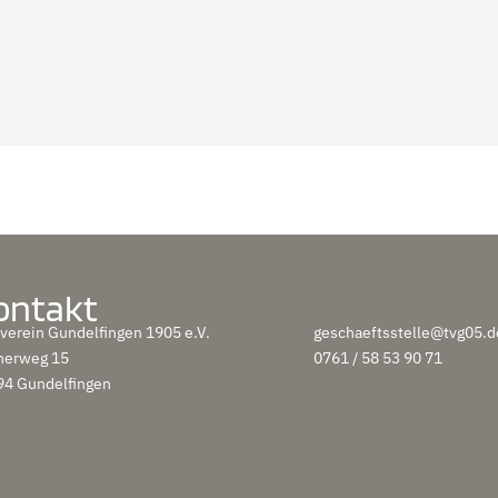
ontakt
verein Gundelfingen 1905 e.V.
geschaeftsstelle@tvg05.d
herweg 15
0761 / 58 53 90 71
94 Gundelfingen